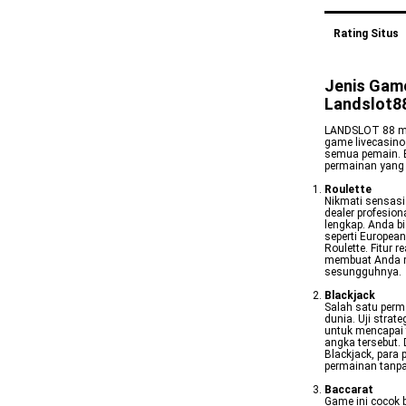
Rating Situs
Jenis Game
Landslot8
LANDSLOT 88 me
game livecasino
semua pemain. B
permainan yang 
Roulette
Nikmati sensasi
dealer profesion
lengkap. Anda bi
seperti Europea
Roulette. Fitur r
membuat Anda m
sesungguhnya.
Blackjack
Salah satu perma
dunia. Uji strat
untuk mencapai t
angka tersebut. D
Blackjack, para
permainan tanpa
Baccarat
Game ini cocok 