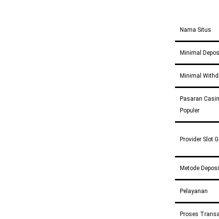
Nama Situs
Minimal Depos
Minimal With
Pasaran Casi
Populer
Provider Slot 
Metode Deposi
Pelayanan
Proses Transa