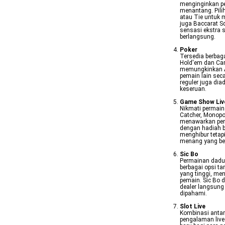
menginginkan p
menantang. Pilih
atau Tie untuk 
juga Baccarat 
sensasi ekstra 
berlangsung.
Poker
Tersedia berbaga
Hold'em dan Car
memungkinkan A
pemain lain sec
reguler juga d
keseruan.
Game Show Liv
Nikmati permaina
Catcher, Monopo
menawarkan pen
dengan hadiah b
menghibur tetap
menang yang bes
Sic Bo
Permainan dadu 
berbagai opsi t
yang tinggi, me
pemain. Sic Bo 
dealer langsun
dipahami.
Slot Live
Kombinasi anta
pengalaman live