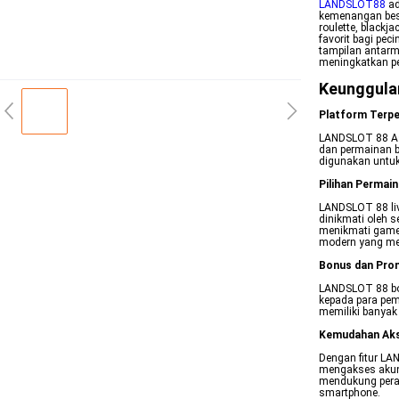
LANDSLOT88
ad
kemenangan besa
roulette, blackj
favorit bagi pec
tampilan antarm
meningkatkan p
Keunggulan
Platform Terp
LANDSLOT 88 As
dan permainan b
digunakan untuk 
Pilihan Permai
LANDSLOT 88 li
dinikmati oleh 
menikmati game k
modern yang me
Bonus dan Pro
LANDSLOT 88 bo
kepada para pem
memiliki banyak
Kemudahan Ak
Dengan fitur L
mengakses akun m
mendukung pera
smartphone.