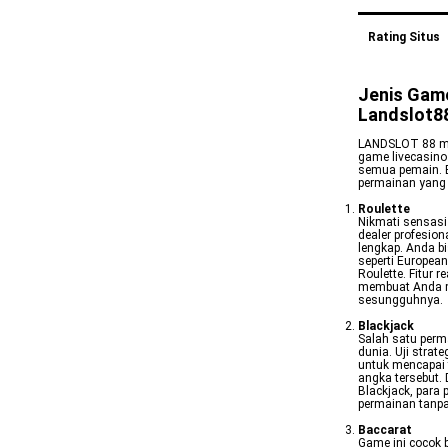
Rating Situs
Jenis Game
Landslot8
LANDSLOT 88 me
game livecasino
semua pemain. B
permainan yang 
Roulette
Nikmati sensasi
dealer profesion
lengkap. Anda bi
seperti Europea
Roulette. Fitur r
membuat Anda m
sesungguhnya.
Blackjack
Salah satu perma
dunia. Uji strat
untuk mencapai t
angka tersebut. D
Blackjack, para
permainan tanpa
Baccarat
Game ini cocok 