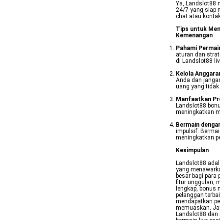
Ya, Landslot88 
24/7 yang siap 
chat atau konta
Tips untuk Men
Kemenangan
Pahami Permai
aturan dan strat
di Landslot88 li
Kelola Anggara
Anda dan janga
uang yang tidak
Manfaatkan P
Landslot88 bon
meningkatkan m
Bermain denga
impulsif. Berma
meningkatkan p
Kesimpulan
Landslot88 adal
yang menawark
besar bagi para
fitur unggulan, 
lengkap, bonus 
pelanggan terba
mendapatkan pe
memuaskan. Jan
Landslot88 dan 