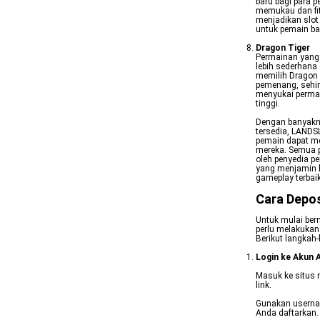
baru bagi para p
memukau dan fitu
menjadikan slot 
untuk pemain ba
Dragon Tiger
Permainan yang 
lebih sederhana
memilih Dragon 
pemenang, sehi
menyukai perma
tinggi.
Dengan banyakn
tersedia, LAND
pemain dapat m
mereka. Semua p
oleh penyedia p
yang menjamin k
gameplay terbaik
Cara Depos
Untuk mulai be
perlu melakukan 
Berikut langkah
Login ke Akun 
Masuk ke situs
link.
Gunakan userna
Anda daftarkan.