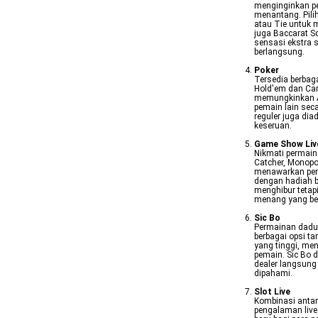
menginginkan p
menantang. Pilih
atau Tie untuk 
juga Baccarat 
sensasi ekstra 
berlangsung.
Poker
Tersedia berbaga
Hold'em dan Car
memungkinkan A
pemain lain sec
reguler juga d
keseruan.
Game Show Liv
Nikmati permaina
Catcher, Monopo
menawarkan pen
dengan hadiah b
menghibur tetap
menang yang bes
Sic Bo
Permainan dadu 
berbagai opsi t
yang tinggi, me
pemain. Sic Bo 
dealer langsun
dipahami.
Slot Live
Kombinasi anta
pengalaman live