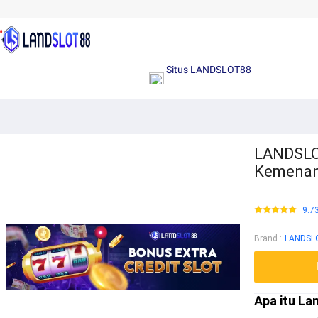
Situs LANDSLOT88
LANDSLOT
Kemenan
9.7
Brand
:
LANDSL
Apa itu La